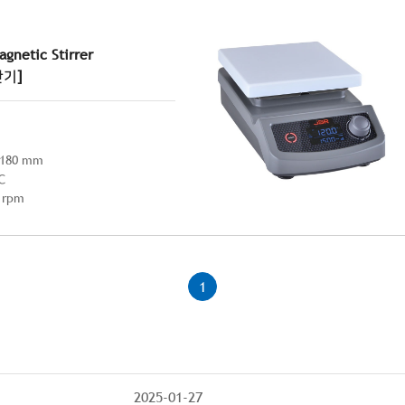
agnetic Stirrer
반기]
180 mm
℃
 rpm
1
2025-01-27